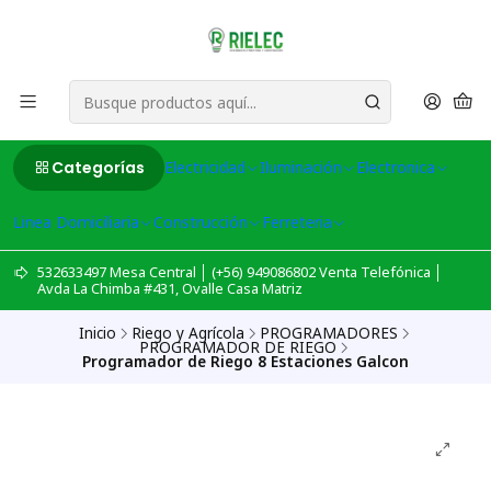
Categorías
Electricidad
Iluminación
Electronica
Linea Domiciliaria
Construcción
Ferreteria
532633497 Mesa Central │ (+56) 949086802 Venta Telefónica │
Avda La Chimba #431, Ovalle Casa Matriz
Inicio
Riego y Agrícola
PROGRAMADORES
PROGRAMADOR DE RIEGO
Programador de Riego 8 Estaciones Galcon