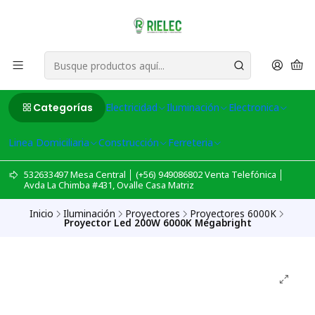
Categorías
Electricidad
Iluminación
Electronica
Linea Domiciliaria
Construcción
Ferreteria
532633497 Mesa Central │ (+56) 949086802 Venta Telefónica │
Avda La Chimba #431, Ovalle Casa Matriz
Inicio
Iluminación
Proyectores
Proyectores 6000K
Proyector Led 200W 6000K Megabright