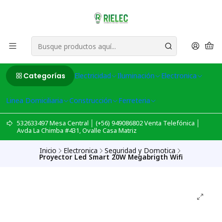
Categorías
Electricidad
Iluminación
Electronica
Linea Domiciliaria
Construcción
Ferreteria
532633497 Mesa Central │ (+56) 949086802 Venta Telefónica │
Avda La Chimba #431, Ovalle Casa Matriz
Inicio
Electronica
Seguridad y Domotica
Proyector Led Smart 20W Megabrigth Wifi