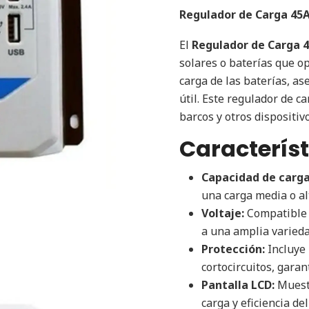
Regulador de Carga 45A
El
Regulador de Carga 
solares o baterías que op
carga de las baterías, a
útil. Este regulador de c
barcos y otros dispositi
Característ
Capacidad de carga
una carga media o al
Voltaje:
Compatible 
a una amplia varieda
Protección:
Incluye 
cortocircuitos, gara
Pantalla LCD:
Muestr
carga y eficiencia de