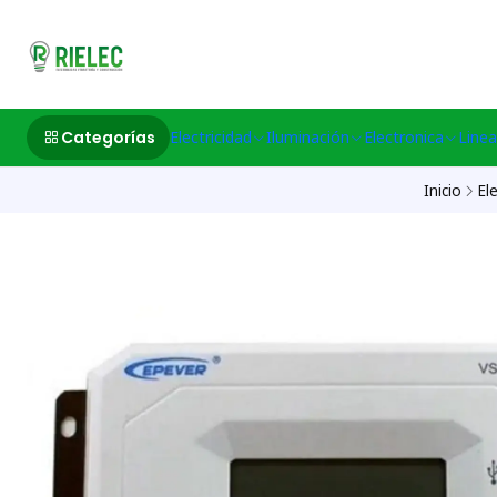
532633497 M
Categorías
Electricidad
Iluminación
Electronica
Linea
Inicio
Ele