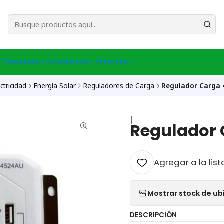
esa Central │ (+56) 949086802 Venta Telefónica │ Avda La Chimba #431, Ov
 Domiciliaria
Construcción
Ferreteria
ctricidad
Energía Solar
Reguladores de Carga
Regulador Carga 
|
Regulador 
Agregar a la list
Mostrar stock de ub
DESCRIPCIÓN