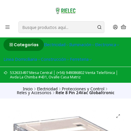
Categorías
Electricidad
Iluminación
Electronica
Linea Domiciliaria
Construcción
Ferreteria
532633497 Mesa Central │ (+56) 949086802 Venta Telefónica │
Avda La Chimba #431, Ovalle Casa Matriz
Inicio
Electricidad
Protecciones y Control
Reles y Accesorios
Rele 8 Pin 24Vac Globaltronic