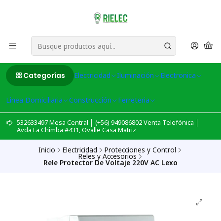
Categorías
Electricidad
Iluminación
Electronica
Linea Domiciliaria
Construcción
Ferreteria
532633497 Mesa Central │ (+56) 949086802 Venta Telefónica │
Avda La Chimba #431, Ovalle Casa Matriz
Inicio
Electricidad
Protecciones y Control
Reles y Accesorios
Rele Protector De Voltaje 220V AC Lexo