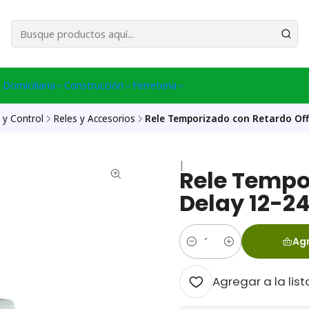
esa Central │ (+56) 949086802 Venta Telefónica │ Avda La Chimba #431, Ov
 Domiciliaria
Construcción
Ferreteria
 y Control
Reles y Accesorios
Rele Temporizado con Retardo Off
|
Rele Tempo
Delay 12-2
Agr
Cantidad
Agregar a la list