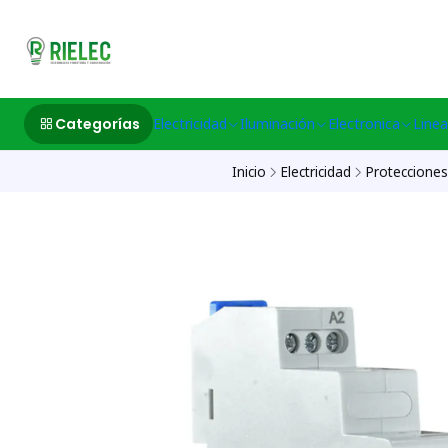
532633497 M
Categorías
Electricidad
Iluminación
Electronica
Linea
Inicio
Electricidad
Protecciones