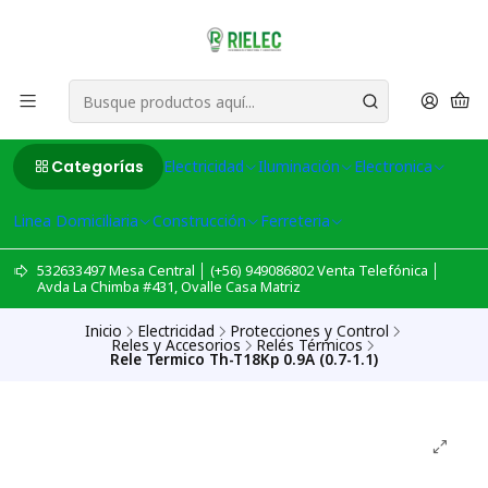
Categorías
Electricidad
Iluminación
Electronica
Linea Domiciliaria
Construcción
Ferreteria
532633497 Mesa Central │ (+56) 949086802 Venta Telefónica │
Avda La Chimba #431, Ovalle Casa Matriz
Inicio
Electricidad
Protecciones y Control
Reles y Accesorios
Relés Térmicos
Rele Termico Th-T18Kp 0.9A (0.7-1.1)