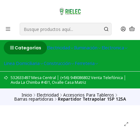
Categorías
Electricidad
Iluminación
Electronica
Linea Domiciliaria
Construcción
Ferreteria
532633497 Mesa Central │ (+56) 949086802 Venta Telefónica │
Avda La Chimba #431, Ovalle Casa Matriz
Inicio
Electricidad
Accesorios Para Tableros
Barras repartidoras
Repartidor Tetrapolar 15P 125A