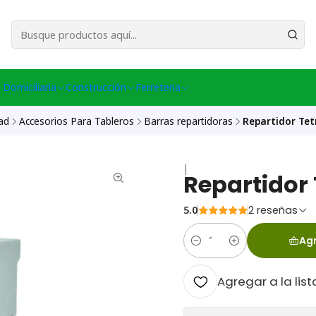
esa Central │ (+56) 949086802 Venta Telefónica │ Avda La Chimba #431, Ov
 Domiciliaria
Construcción
Ferreteria
dad
Accesorios Para Tableros
Barras repartidoras
Repartidor Tet
|
Repartidor 
5.0
2 reseñas
Agr
Cantidad
Agregar a la list