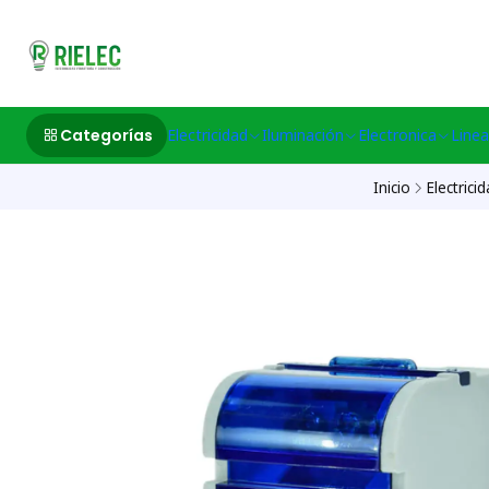
532633497 M
Categorías
Electricidad
Iluminación
Electronica
Linea
Inicio
Electrici