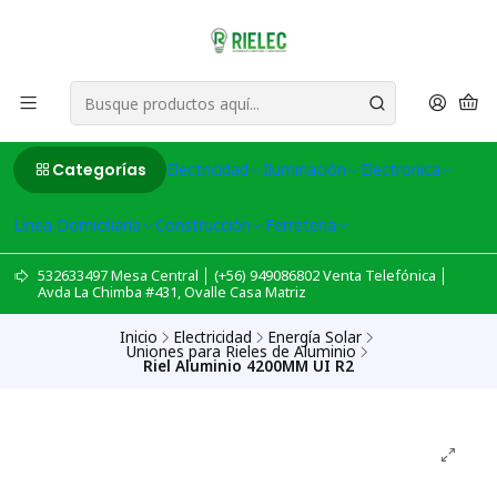
Categorías
Electricidad
Iluminación
Electronica
Linea Domiciliaria
Construcción
Ferreteria
532633497 Mesa Central │ (+56) 949086802 Venta Telefónica │
Avda La Chimba #431, Ovalle Casa Matriz
Inicio
Electricidad
Energía Solar
Uniones para Rieles de Aluminio
Riel Aluminio 4200MM UI R2