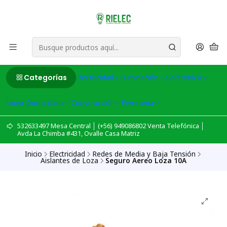
Categorías
Electricidad
Iluminación
Electronica
Linea Domiciliaria
Construcción
Ferreteria
532633497 Mesa Central │ (+56) 949086802 Venta Telefónica │
Avda La Chimba #431, Ovalle Casa Matriz
Inicio
Electricidad
Redes de Media y Baja Tensión
Aislantes de Loza
Seguro Aereo Loza 10A