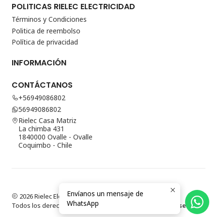
POLITICAS RIELEC ELECTRICIDAD
Términos y Condiciones
Politica de reembolso
Política de privacidad
INFORMACIÓN
CONTÁCTANOS
+56949086802
56949086802
Rielec Casa Matriz
La chimba 431
1840000 Ovalle - Ovalle
Coquimbo - Chile
Envíanos un mensaje de
2026 Rielec Electricidad.
WhatsApp
Todos los derechos reservados.
Desarrollado por Jumpseller
.