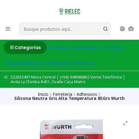
Categorías
Electricidad
Iluminación
Electronica
Linea Domiciliaria
Construcción
Ferreteria
532633497 Mesa Central │ (+56) 949086802 Venta Telefónica │
Avda La Chimba #431, Ovalle Casa Matriz
Inicio
Ferreteria
Adhesivos
Silicona Neutra Gris Alta Temperatura 85Grs Wurth