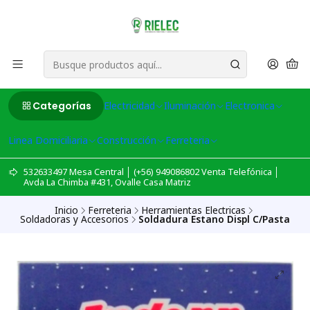
Categorías
Electricidad
Iluminación
Electronica
Linea Domiciliaria
Construcción
Ferreteria
532633497 Mesa Central │ (+56) 949086802 Venta Telefónica │
Avda La Chimba #431, Ovalle Casa Matriz
Inicio
Ferreteria
Herramientas Electricas
Soldadoras y Accesorios
Soldadura Estano Displ C/Pasta