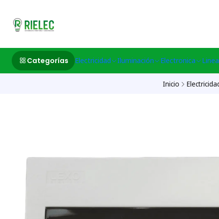
532633497 M
Categorías
Electricidad
Iluminación
Electronica
Linea
Inicio
Electricida