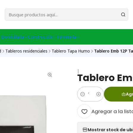
esa Central │ (+56) 949086802 Venta Telefónica │ Avda La Chimba #431, Ov
 Domiciliaria
Construcción
Ferreteria
d
Tableros residenciales
Tablero Tapa Humo
Tablero Emb 12P T
|
Tablero Em
Agr
Cantidad
Agregar a la list
Mostrar stock de ub