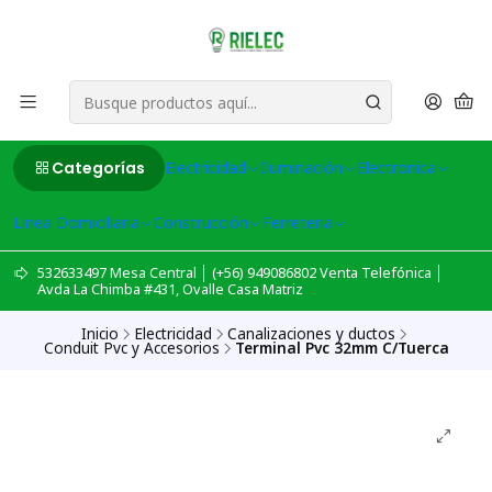
Categorías
Electricidad
Iluminación
Electronica
Linea Domiciliaria
Construcción
Ferreteria
532633497 Mesa Central │ (+56) 949086802 Venta Telefónica │
Avda La Chimba #431, Ovalle Casa Matriz
Inicio
Electricidad
Canalizaciones y ductos
Conduit Pvc y Accesorios
Terminal Pvc 32mm C/Tuerca