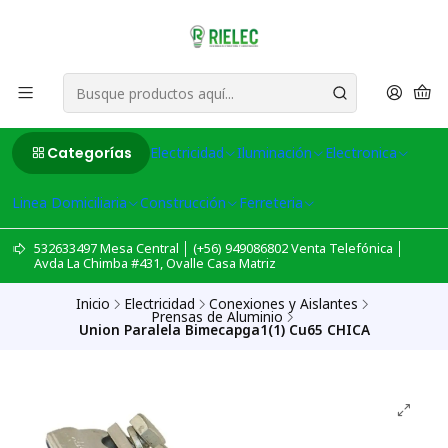
Categorías
Electricidad
Iluminación
Electronica
Linea Domiciliaria
Construcción
Ferreteria
532633497 Mesa Central │ (+56) 949086802 Venta Telefónica │
Avda La Chimba #431, Ovalle Casa Matriz
Inicio
Electricidad
Conexiones y Aislantes
Prensas de Aluminio
Union Paralela Bimecapga1(1) Cu65 CHICA