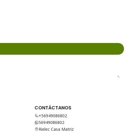
CONTÁCTANOS
+56949086802
56949086802
Rielec Casa Matriz