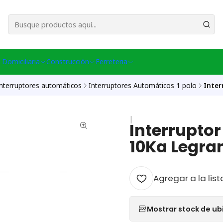
esa Central │ (+56) 949086802 Venta Telefónica │ Avda La Chimba #431, Ov
 Domiciliaria
Construcción
Ferreteria
nterruptores automáticos
Interruptores Automáticos 1 polo
Inter
|
Interrupto
10Ka Legra
Agregar a la list
Mostrar stock de ub