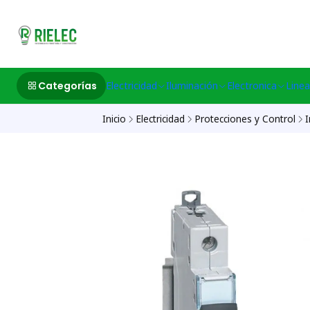
532633497 M
Categorías
Electricidad
Iluminación
Electronica
Linea
Inicio
Electricidad
Protecciones y Control
I