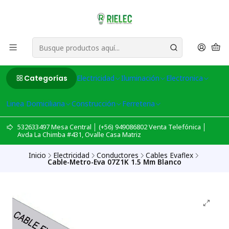
Categorías
Electricidad
Iluminación
Electronica
Linea Domiciliaria
Construcción
Ferreteria
532633497 Mesa Central │ (+56) 949086802 Venta Telefónica │
Avda La Chimba #431, Ovalle Casa Matriz
Inicio
Electricidad
Conductores
Cables Evaflex
Cable-Metro-Eva 07Z1K 1.5 Mm Blanco