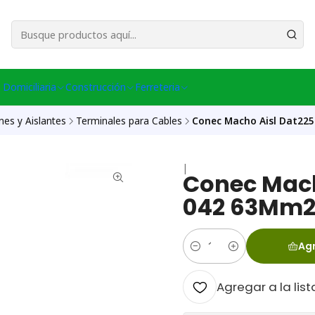
esa Central │ (+56) 949086802 Venta Telefónica │ Avda La Chimba #431, Ov
 Domiciliaria
Construcción
Ferreteria
es y Aislantes
Terminales para Cables
Conec Macho Aisl Dat225
|
Conec Mach
042 63Mm2
Agr
Cantidad
Agregar a la list