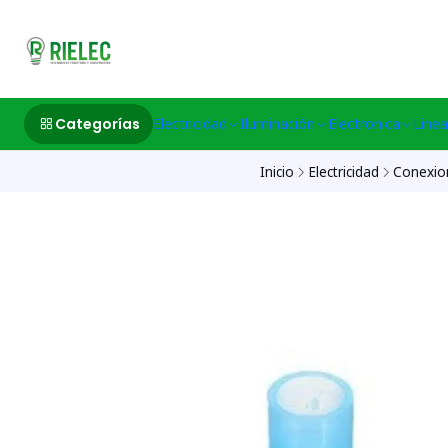
532633497 M
Categorías
Electricidad
Iluminación
Electronica
Linea
Inicio
Electricidad
Conexion