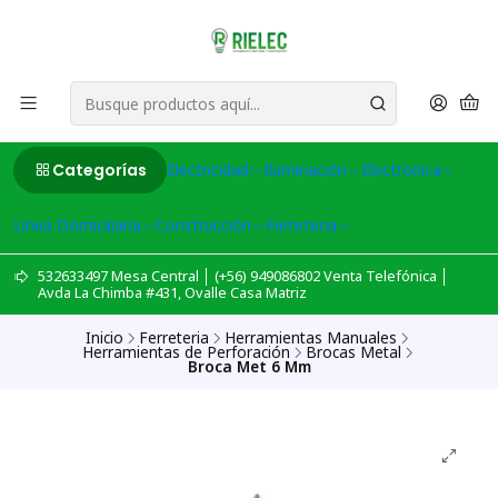
Categorías
Electricidad
Iluminación
Electronica
Linea Domiciliaria
Construcción
Ferreteria
532633497 Mesa Central │ (+56) 949086802 Venta Telefónica │
Avda La Chimba #431, Ovalle Casa Matriz
Inicio
Ferreteria
Herramientas Manuales
Herramientas de Perforación
Brocas Metal
Broca Met 6 Mm