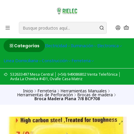
Categorías
Electricidad
Iluminación
Electronica
Linea Domiciliaria
Construcción
Ferreteria
532633497 Mesa Central │ (+56) 949086802 Venta Telefónica │
Avda La Chimba #431, Ovalle Casa Matriz
Inicio
Ferreteria
Herramientas Manuales
Herramientas de Perforación
Brocas de madera
Broca Madera Plana 7/8 BCP708