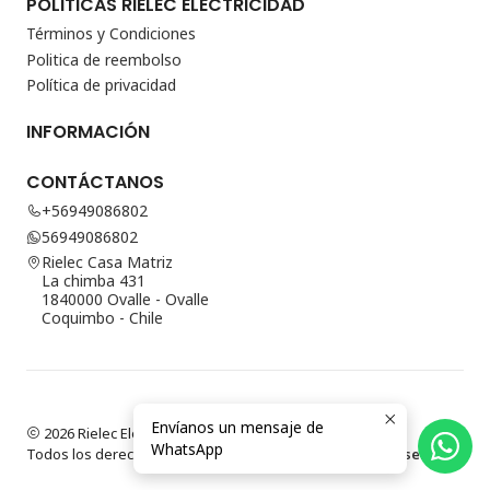
POLITICAS RIELEC ELECTRICIDAD
Términos y Condiciones
Politica de reembolso
Política de privacidad
INFORMACIÓN
CONTÁCTANOS
+56949086802
56949086802
Rielec Casa Matriz
La chimba 431
1840000 Ovalle - Ovalle
Coquimbo - Chile
Envíanos un mensaje de
2026 Rielec Electricidad.
WhatsApp
Todos los derechos reservados.
Desarrollado por Jumpseller
.