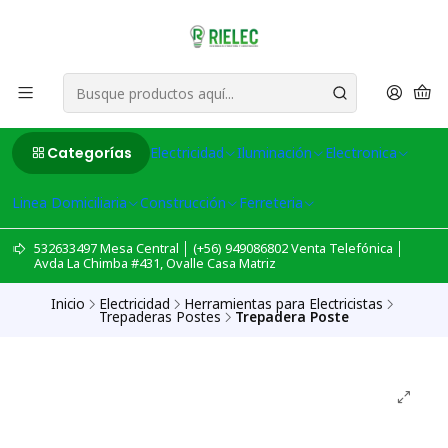
Categorías
Electricidad
Iluminación
Electronica
Linea Domiciliaria
Construcción
Ferreteria
532633497 Mesa Central │ (+56) 949086802 Venta Telefónica │
Avda La Chimba #431, Ovalle Casa Matriz
Inicio
Electricidad
Herramientas para Electricistas
Trepaderas Postes
Trepadera Poste