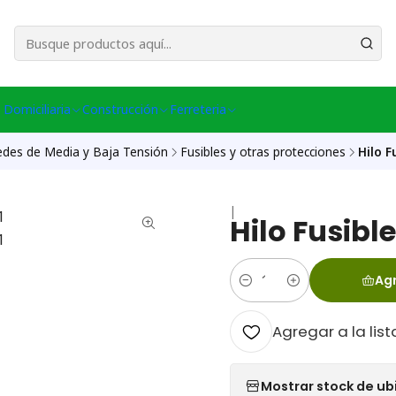
esa Central │ (+56) 949086802 Venta Telefónica │ Avda La Chimba #431, Ov
 Domiciliaria
Construcción
Ferreteria
edes de Media y Baja Tensión
Fusibles y otras protecciones
Hilo F
|
Hilo Fusibl
Agr
Cantidad
Agregar a la list
Mostrar stock de ub