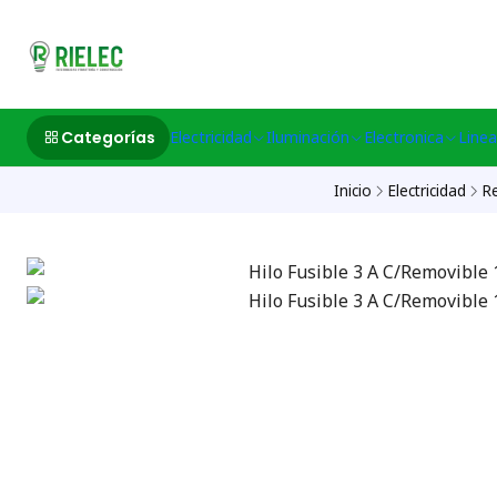
532633497 M
Categorías
Electricidad
Iluminación
Electronica
Linea
Inicio
Electricidad
R