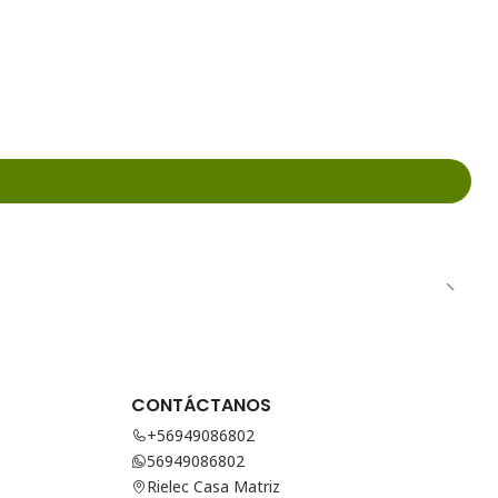
CONTÁCTANOS
+56949086802
56949086802
Rielec Casa Matriz