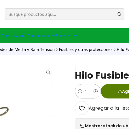
esa Central │ (+56) 949086802 Venta Telefónica │ Avda La Chimba #431, Ov
 Domiciliaria
Construcción
Ferreteria
edes de Media y Baja Tensión
Fusibles y otras protecciones
Hilo F
|
Hilo Fusibl
Agr
Cantidad
Agregar a la list
Mostrar stock de ub