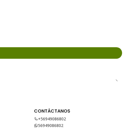
CONTÁCTANOS
+56949086802
56949086802