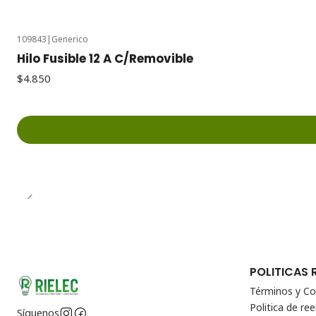
109843
|
Generico
Hilo Fusible 12 A C/Removible
$4.850
POLITICAS 
Términos y Co
Politica de r
Síguenos