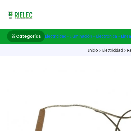
532633497 M
Categorías
Electricidad
Iluminación
Electronica
Linea
Inicio
Electricidad
R