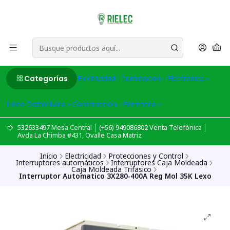
Categorías
Electricidad
Iluminación
Electronica
Linea Domiciliaria
Construcción
Ferreteria
532633497 Mesa Central │ (+56) 949086802 Venta Telefónica │
Avda La Chimba #431, Ovalle Casa Matriz
Inicio
Electricidad
Protecciones y Control
Interruptores automáticos
Interruptores Caja Moldeada
Caja Moldeada Trifasico
Interruptor Automatico 3X280-400A Reg Mol 35K Lexo