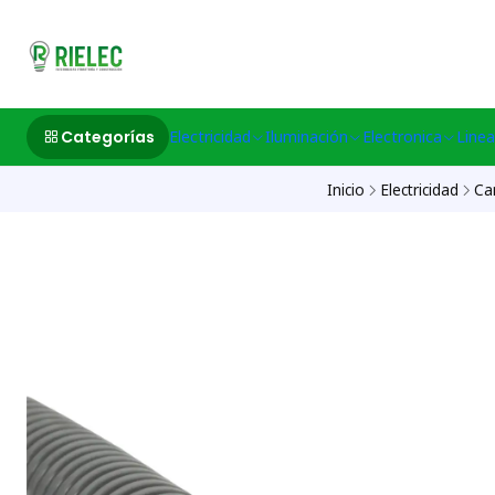
532633497 M
Categorías
Electricidad
Iluminación
Electronica
Linea
Inicio
Electricidad
Ca