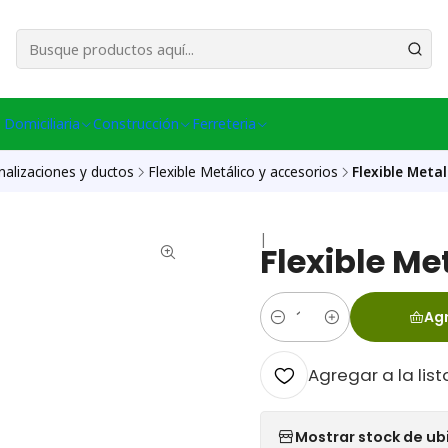
esa Central │ (+56) 949086802 Venta Telefónica │ Avda La Chimba #431, Ov
 Domiciliaria
Construcción
Ferreteria
nalizaciones y ductos
Flexible Metálico y accesorios
Flexible Meta
|
Flexible Me
Agr
Cantidad
Agregar a la list
Mostrar stock de ub