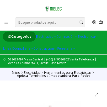
Categorías
Electricidad
Iluminación
Electronica
Linea Domiciliaria
Construcción
Ferreteria
532633497 Mesa Central │ (+56) 949086802 Venta Telefónica │
Avda La Chimba #431, Ovalle Casa Matriz
Inicio
Electricidad
Herramientas para Electricistas
Aprieta Terminales
Impactadora Para Redes