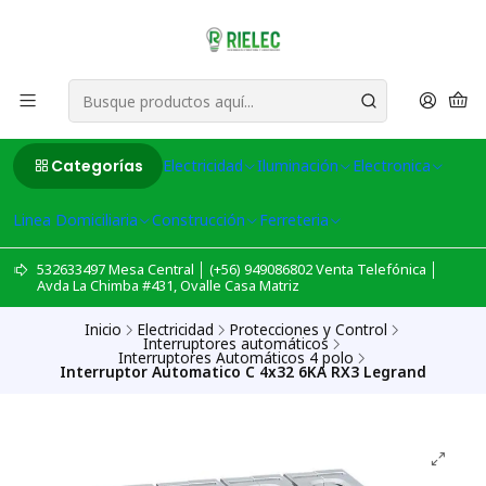
Categorías
Electricidad
Iluminación
Electronica
Linea Domiciliaria
Construcción
Ferreteria
532633497 Mesa Central │ (+56) 949086802 Venta Telefónica │
Avda La Chimba #431, Ovalle Casa Matriz
Inicio
Electricidad
Protecciones y Control
Interruptores automáticos
Interruptores Automáticos 4 polo
Interruptor Automatico C 4x32 6KA RX3 Legrand