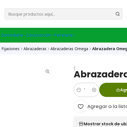
esa Central │ (+56) 949086802 Venta Telefónica │ Avda La Chimba #431, Ov
 Domiciliaria
Construcción
Ferreteria
Fijaciones
Abrazaderas
Abrazaderas Omega
Abrazadera Omeg
|
Abrazadera
Agr
Cantidad
Agregar a la list
Mostrar stock de ub