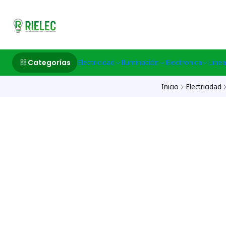
532633497 M
Categorías
Electricidad
Iluminación
Electronica
Linea
Inicio
Electricidad