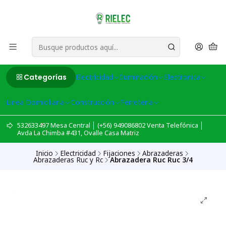
Categorías
Electricidad
Iluminación
Electronica
Linea Domiciliaria
Construcción
Ferreteria
532633497 Mesa Central │ (+56) 949086802 Venta Telefónica │
Avda La Chimba #431, Ovalle Casa Matriz
Inicio
Electricidad
Fijaciones
Abrazaderas
Abrazaderas Ruc y Rc
Abrazadera Ruc Ruc 3/4