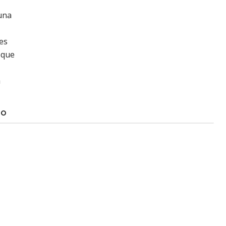
una
 es
 que
a
TO