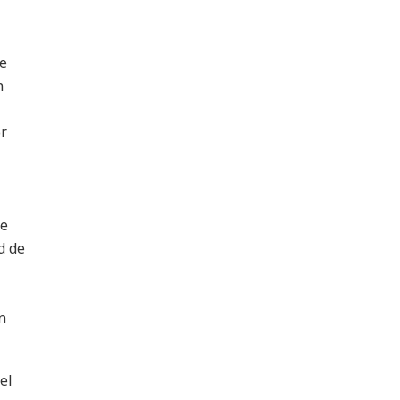
ue
n
or
te
d de
n
el