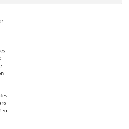
or
 es
s
e
en
fes.
ero
ñero