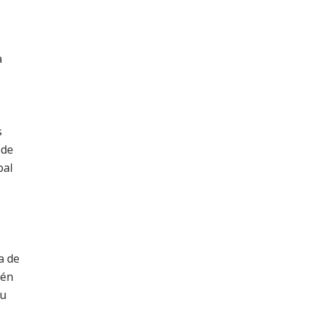
a
s
 de
bal
a de
ién
tu