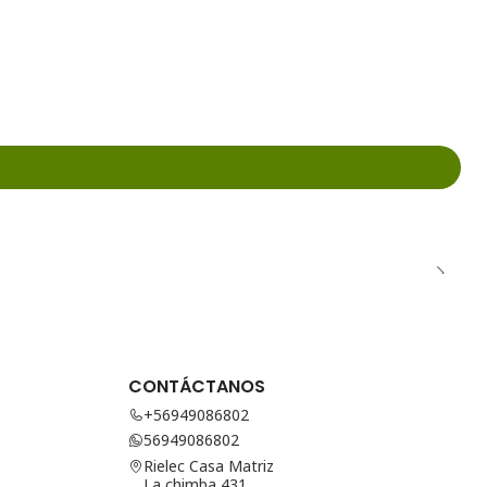
CONTÁCTANOS
+56949086802
56949086802
Rielec Casa Matriz
La chimba 431