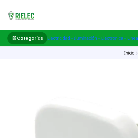
532633497 M
Categorías
Electricidad
Iluminación
Electronica
Linea
Inicio