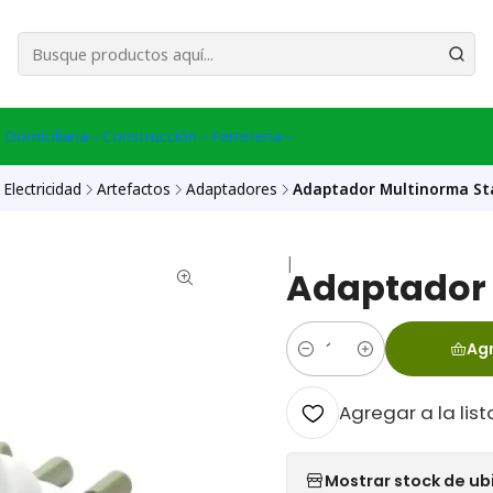
esa Central │ (+56) 949086802 Venta Telefónica │ Avda La Chimba #431, Ov
 Domiciliaria
Construcción
Ferreteria
Electricidad
Artefactos
Adaptadores
Adaptador Multinorma St
|
Adaptador 
Agr
Cantidad
Agregar a la list
Mostrar stock de ub