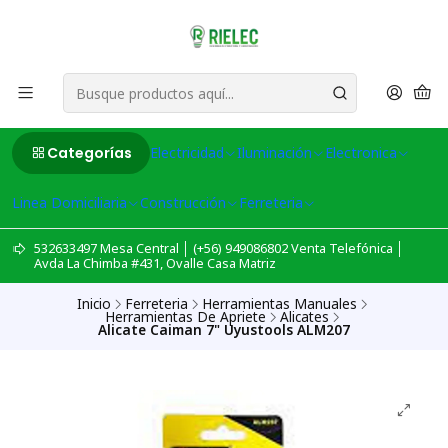
Categorías
Electricidad
Iluminación
Electronica
Linea Domiciliaria
Construcción
Ferreteria
532633497 Mesa Central │ (+56) 949086802 Venta Telefónica │
Avda La Chimba #431, Ovalle Casa Matriz
Inicio
Ferreteria
Herramientas Manuales
Herramientas De Apriete
Alicates
Alicate Caiman 7" Uyustools ALM207