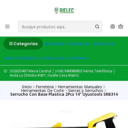
Categorías
Electricidad
Iluminación
Electronica
Linea Domiciliaria
Construcción
Ferreteria
532633497 Mesa Central │ (+56) 949086802 Venta Telefónica │
Avda La Chimba #431, Ovalle Casa Matriz
Inicio
Ferreteria
Herramientas Manuales
Herramientas De Corte
Sierras y Serruchos
Serrucho Con Base Plastica 2Pcs 14" Uyustools SRB314