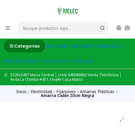
Categorías
Electricidad
Iluminación
Electronica
Linea Domiciliaria
Construcción
Ferreteria
532633497 Mesa Central │ (+56) 949086802 Venta Telefónica │
Avda La Chimba #431, Ovalle Casa Matriz
Inicio
Electricidad
Fijaciones
Amarras Plásticas
Amarra Cable 20cm Negra