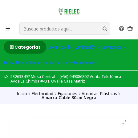
Categorías
Electricidad
Iluminación
Electronica
Linea Domiciliaria
Construcción
Ferreteria
532633497 Mesa Central │ (+56) 949086802 Venta Telefónica │
Avda La Chimba #431, Ovalle Casa Matriz
Inicio
Electricidad
Fijaciones
Amarras Plásticas
Amarra Cable 30cm Negra