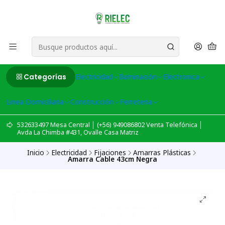
Categorías
Electricidad
Iluminación
Electronica
Linea Domiciliaria
Construcción
Ferreteria
532633497 Mesa Central │ (+56) 949086802 Venta Telefónica │
Avda La Chimba #431, Ovalle Casa Matriz
Inicio
Electricidad
Fijaciones
Amarras Plásticas
Amarra Cable 43cm Negra