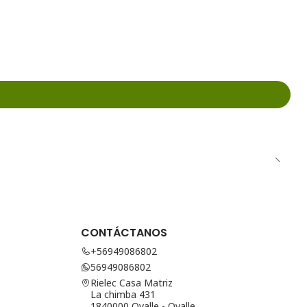
CONTÁCTANOS
+56949086802
56949086802
Rielec Casa Matriz
La chimba 431
1840000 Ovalle - Ovalle