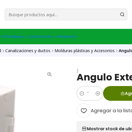
esa Central │ (+56) 949086802 Venta Telefónica │ Avda La Chimba #431, Ov
 Domiciliaria
Construcción
Ferreteria
d
Canalizaciones y ductos
Molduras plásticas y Accesorios
Angulo
|
Angulo Ext
Agr
Cantidad
Agregar a la list
Mostrar stock de ub