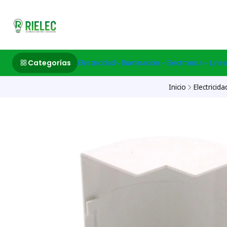
532633497 M
Categorías
Electricidad
Iluminación
Electronica
Linea
Inicio
Electricida