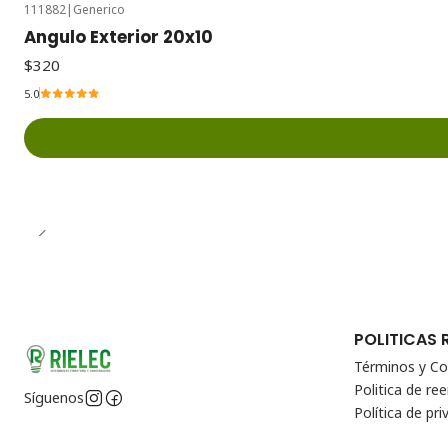
111882
|
Generico
Angulo Exterior 20x10
$320
5.0
POLITICAS 
Términos y Co
Politica de r
Síguenos
Política de pri