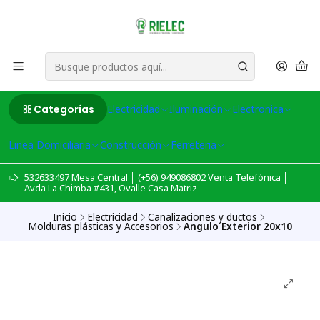
Categorías
Electricidad
Iluminación
Electronica
Linea Domiciliaria
Construcción
Ferreteria
532633497 Mesa Central │ (+56) 949086802 Venta Telefónica │
Avda La Chimba #431, Ovalle Casa Matriz
Inicio
Electricidad
Canalizaciones y ductos
Molduras plásticas y Accesorios
Angulo Exterior 20x10