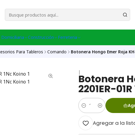
esa Central │ (+56) 949086802 Venta Telefónica │ Avda La Chimba #431, Ov
 Domiciliaria
Construcción
Ferreteria
esorios Para Tableros
Comando
Botonera Hongo Emer Roja KH
|
Botonera H
2201ER-01R
Agr
Cantidad
Agregar a la list