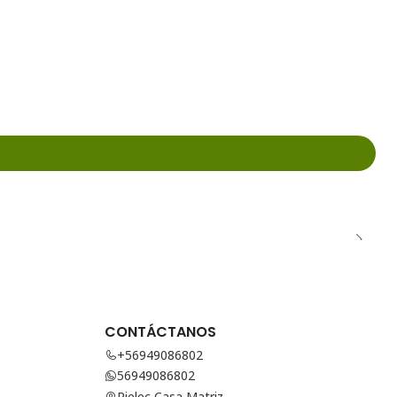
CONTÁCTANOS
+56949086802
56949086802
Rielec Casa Matriz