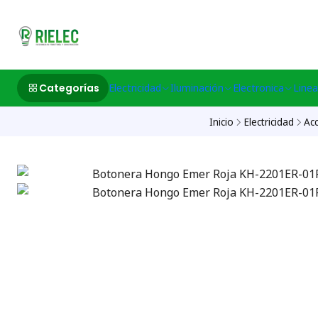
532633497 M
Categorías
Electricidad
Iluminación
Electronica
Linea
Inicio
Electricidad
Acc