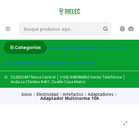
Categorías
Electricidad
Iluminación
Electronica
Linea Domiciliaria
Construcción
Ferreteria
532633497 Mesa Central │ (+56) 949086802 Venta Telefónica │
Avda La Chimba #431, Ovalle Casa Matriz
Inicio
Electricidad
Artefactos
Adaptadores
Adaptador Multinorma 10A