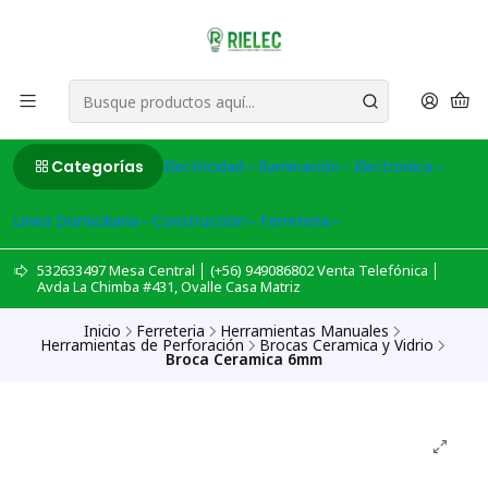
Categorías
Electricidad
Iluminación
Electronica
Linea Domiciliaria
Construcción
Ferreteria
532633497 Mesa Central │ (+56) 949086802 Venta Telefónica │
Avda La Chimba #431, Ovalle Casa Matriz
Inicio
Ferreteria
Herramientas Manuales
Herramientas de Perforación
Brocas Ceramica y Vidrio
Broca Ceramica 6mm