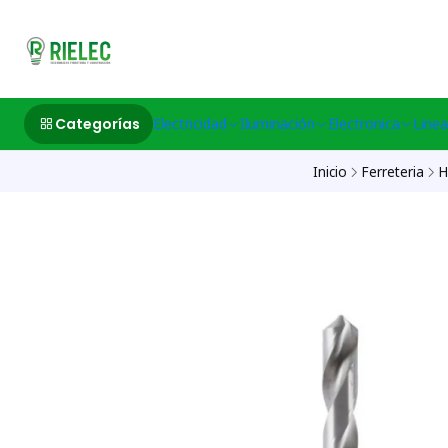
532633497 M
Categorías
Electricidad
Iluminación
Electronica
Linea
Inicio
Ferreteria
H