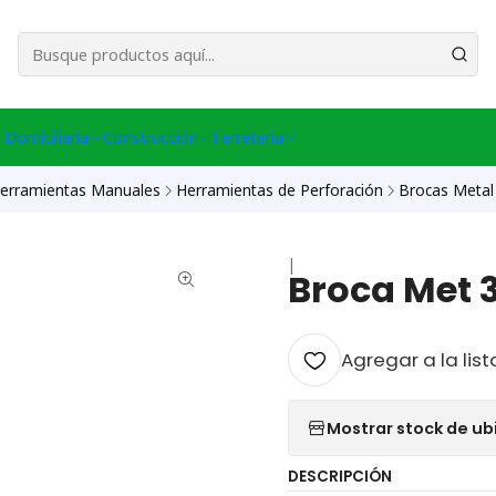
esa Central │ (+56) 949086802 Venta Telefónica │ Avda La Chimba #431, Ov
 Domiciliaria
Construcción
Ferreteria
erramientas Manuales
Herramientas de Perforación
Brocas Metal
|
Broca Met 
Agregar a la list
Mostrar stock de ub
DESCRIPCIÓN