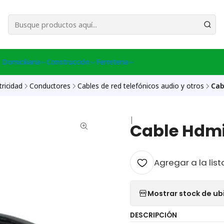
esa Central │ (+56) 949086802 Venta Telefónica │ Avda La Chimba #431, Ov
 Domiciliaria
Construcción
Ferreteria
tricidad
Conductores
Cables de red telefónicos audio y otros
Cab
|
Cable Hdm
Agregar a la list
Mostrar stock de ub
DESCRIPCIÓN