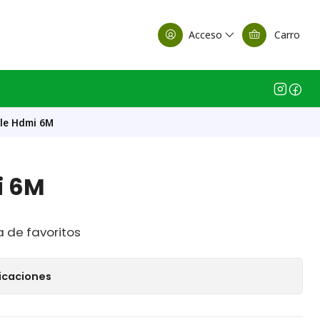
alle Casa Matriz
Acceso
Carro
le Hdmi 6M
i 6M
a de favoritos
icaciones