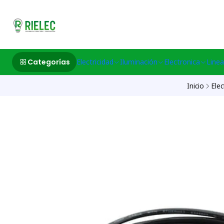
532633497 M
Categorías
Electricidad
Iluminación
Electronica
Linea
Inicio
Elec