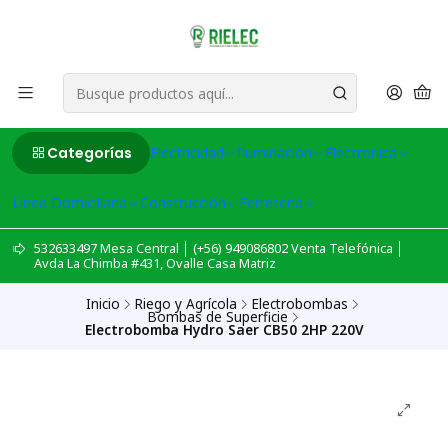
Categorías
Electricidad
Iluminación
Electronica
Linea Domiciliaria
Construcción
Ferreteria
532633497 Mesa Central │ (+56) 949086802 Venta Telefónica │
Avda La Chimba #431, Ovalle Casa Matriz
Inicio
Riego y Agrícola
Electrobombas
Bombas de Superficie
Electrobomba Hydro Saer CB50 2HP 220V