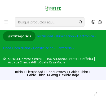
Categorías
Electricidad
Iluminación
Electronica
Linea Domiciliaria
Construcción
Ferreteria
532633497 Mesa Central │ (+56) 949086802 Venta Telefónica │
Avda La Chimba #431, Ovalle Casa Matriz
Inicio
Electricidad
Conductores
Cables Thhn
Cable Thhn 14 Awg Flexible Rojo