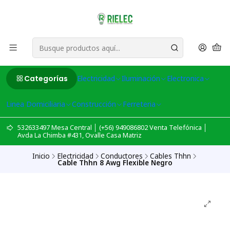
Categorías
Electricidad
Iluminación
Electronica
Linea Domiciliaria
Construcción
Ferreteria
532633497 Mesa Central │ (+56) 949086802 Venta Telefónica │
Avda La Chimba #431, Ovalle Casa Matriz
Inicio
Electricidad
Conductores
Cables Thhn
Cable Thhn 8 Awg Flexible Negro