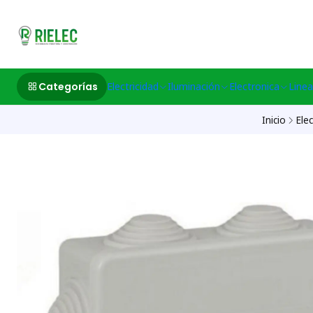
532633497 M
Categorías
Electricidad
Iluminación
Electronica
Linea
Inicio
Elec