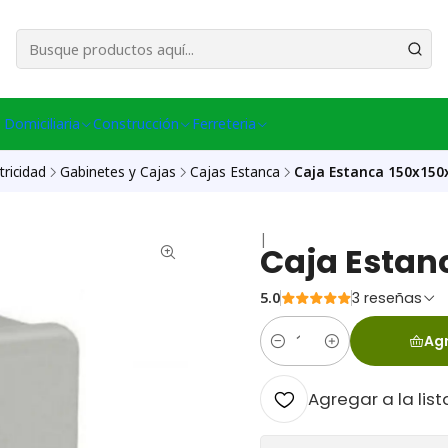
esa Central │ (+56) 949086802 Venta Telefónica │ Avda La Chimba #431, Ov
 Domiciliaria
Construcción
Ferreteria
tricidad
Gabinetes y Cajas
Cajas Estanca
Caja Estanca 150x150
|
Caja Estan
5.0
3 reseñas
Agr
Cantidad
Agregar a la list