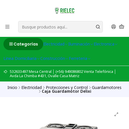
Categorías
Electricidad
Iluminación
Electronica
Linea Domiciliaria
Construcción
Ferreteria
532633497 Mesa Central │ (+56) 949086802 Venta Telefónica │
Avda La Chimba #431, Ovalle Casa Matriz
Inicio
Electricidad
Protecciones y Control
Guardamotores
Caja Guardamotor Delixi