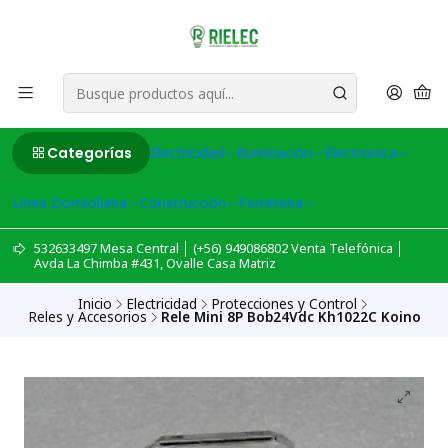
Categorías
Electricidad
Iluminación
Electronica
Linea Domiciliaria
Construcción
Ferreteria
532633497 Mesa Central │ (+56) 949086802 Venta Telefónica │
Avda La Chimba #431, Ovalle Casa Matriz
Inicio
Electricidad
Protecciones y Control
Reles y Accesorios
Rele Mini 8P Bob24Vdc Kh1022C Koino